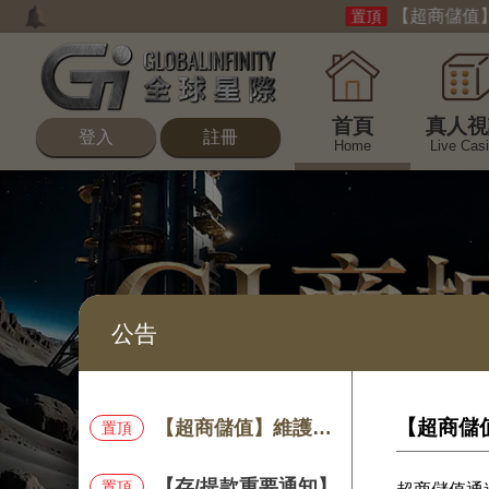
【超商儲值】
置頂
首頁
真人視
登入
註冊
Home
Live Cas
公告
【超商儲
【超商儲值】維護通知
置頂
【存/提款重要通知】
置頂