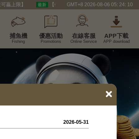
贏上限】
【儲值公告，必看!!】
GMT+8 2026-08-06 05: 24: 10
【體育館重
最新
最新
捕魚機
優惠活動
在線客服
APP下載
Fishing
Promotions
Online Service
APP download
2026-05-31